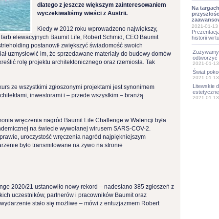
dlatego z jeszcze większym zainteresowaniem
Na targach
wyczekiwaliśmy wieści z Austrii.
przyszłości
zaawanso
2021-01-13
Kiedy w 2012 roku wprowadzono największy,
Prezentacja
i farb elewacyjnych Baumit Life, Robert Schmid, CEO Baumit
historii wir
ustrieholding postanowił zwiększyć świadomość swoich
Zużywamy 1
iał uzmysłowić im, że sprzedawane materiały do budowy domów
odtworzyć
reślić rolę projektu architektonicznego oraz rzemiosła. Tak
2021-01-13
Świat poko
2021-01-13
Litewskie 
urs ze wszystkimi zgłoszonymi projektami jest synonimem
estetycznej
chitektami, inwestorami i – przede wszystkim – branżą
2021-01-13
onia wręczenia nagród Baumit Life Challenge w Walencji była
pandemicznej na świecie wywołanej wirusem SARS-COV-2.
oprawie, uroczystość wręczenia nagród najpiękniejszym
arzenie było transmitowane na żywo na stronie
enge 2020/21 ustanowiło nowy rekord – nadesłano 385 zgłoszeń z
kich uczestników, partnerów i pracowników Baumit oraz
e wydarzenie stało się możliwe – mówi z entuzjazmem Robert