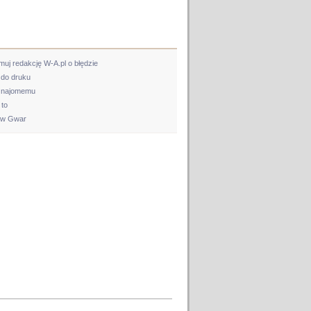
muj redakcję W-A.pl o błędzie
 do druku
 znajomemu
to
 w Gwar