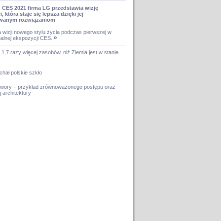
 CES 2021 firma LG przedstawia wizję
, która staje się lepsza dzięki jej
wanym rozwiązaniom
 wizji nowego stylu życia podczas pierwszej w
»
tualnej ekspozycji CES.
,7 razy więcej zasobów, niż Ziemia jest w stanie
chał polskie szkło
dwory – przykład zrównoważonego postępu oraz
 architektury