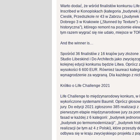
Warto dodać, że wśród finalistów konkursu Life
Inscribed w Konopiskach (kategoria „budynek j
Cieslik, Przedszkole nr 43 w Zabrzu („budy
Dobrego 3 w Krakowie („Stunned by Texture”
historyczna”), którego remont na poziomie e
tym razem wygrać się nie udało, miejsce w TOP
And the winner is…
Spośród 36 finalistów z 16 krajów jury złożon
Studio Libeskind i Do Architects jako zwycię
kolejnej edycji konkursu będzie Litwa. Oprócz 
wysokości 6 600 EUR. Również laureaci katego
wynagrodzenie za wygraną. Dla każdego z nic
Krótko o Life Challenge 2021
Life Challenge to międzynarodowy konkurs, w 
wykończone systemami Baumit. Oprócz głosowan
jury. Do edycji 2021 zgłoszono 385 realizacji z
pierwszym etapie międzynarodowe jury za pom
fasad w każdej z 6 kategorii: „budynek jednoro
„budynek po termomodernizacji”, „budynek hist
realizacji (w tym aż 4 z Polski), które przeszł
odbywa się w kraju zwycięskiego projektu z pop