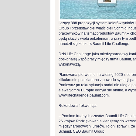
liczący 888 propozycji system kolorów tynków 
Group i przedstawiciel właścicieli Schmid Ind
pracowników na temat produktów Baumit – chc
będą służyły wielu pokoleniom, a przy tym podk
narodził się konkurs Baumit Life Challenge.
Dziś Life Challenge jako międzynarodowy konk
doskonałej współpracy między firmą Baumit, ar
wykonawczą.
Planowana pierwotnie na wiosnę 2020 r. cerem
kilkakrotnie przekładana z powodu sytuacji 
Ponieważ po roku sytuacja nadal nie uległa p
elewacjom w Europie odbyła się online, a wyd
www.lifechallenge.baumit.com.
Rekordowa frekwencja
– Pomimo trudnych czasów, Baumit Life Chall
26 krajów. Podziękowania kierujemy do wszyst
międzynarodowych jurorów. To oni sprawili, ż
Schmid, CEO Baumit Group.