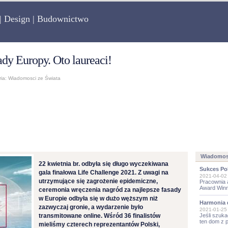
 | Design | Budownictwo
dy Europy. Oto laureaci!
ia:
Wiadomosci ze Świata
Wiadomosc
22 kwietnia br. odbyła się długo wyczekiwana
Sukces Po
gala finałowa Life Challenge 2021. Z uwagi na
2021-04-02
utrzymujące się zagrożenie epidemiczne,
Pracownia 
Award Win
ceremonia wręczenia nagród za najlepsze fasady
w Europie odbyła się w dużo węższym niż
Harmonia 
zazwyczaj gronie, a wydarzenie było
2021-01-25
transmitowane online. Wśród 36 finalistów
Jeśli szuka
ten dom z 
mieliśmy czterech reprezentantów Polski,