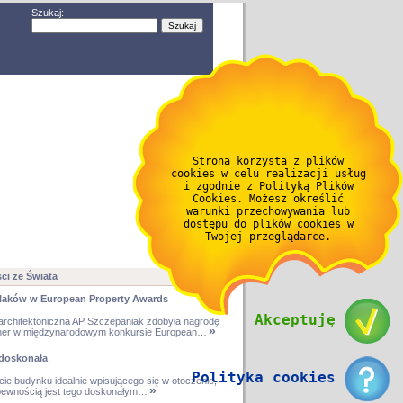
Szukaj:
Strona korzysta z plików
cookies w celu realizacji usług
i zgodnie z Polityką Plików
Cookies. Możesz określić
warunki przechowywania lub
dostępu do plików cookies w
Twojej przeglądarce.
i ze Świata
laków w European Property Awards
Akceptuję
architektoniczna AP Szczepaniak zdobyła nagrodę
»
ner w międzynarodowym konkursie European…
doskonała
Polityka cookies
cie budynku idealnie wpisującego się w otoczenie,
»
pewnością jest tego doskonałym…