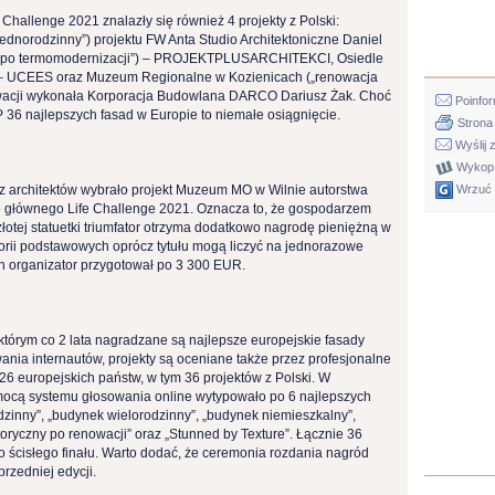
 Challenge 2021 znalazły się również 4 projekty z Polski:
ednorodzinny”) projektu FW Anta Studio Architektoniczne Daniel
nek po termomodernizacji”) – PROJEKTPLUSARCHITEKCI, Osiedle
) – UCEES oraz Muzeum Regionalne w Kozienicach („renowacja
lewacji wykonała Korporacja Budowlana DARCO Dariusz Żak. Choć
Poinfor
 36 najlepszych fasad w Europie to niemałe osiągnięcie.
Strona
Wyślij
Wykop 
e z architektów wybrało projekt Muzeum MO w Wilnie autorstwa
Wrzuć
zcę głównego Life Challenge 2021. Oznacza to, że gospodarzem
złotej statuetki triumfator otrzyma dodatkowo nagrodę pieniężną w
rii podstawowych oprócz tytułu mogą liczyć na jednorazowe
h organizator przygotował po 3 300 EUR.
którym co 2 lata nagradzane są najlepsze europejskie fasady
ia internautów, projekty są oceniane także przez profesjonalne
 26 europejskich państw, w tym 36 projektów z Polski. W
ocą systemu głosowania online wytypowało po 6 najlepszych
dzinny”, „budynek wielorodzinny”, „budynek niemieszkalny”,
oryczny po renowacji” oraz „Stunned by Texture”. Łącznie 36
y do ścisłego finału. Warto dodać, że ceremonia rozdania nagród
rzedniej edycji.