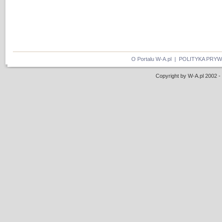
O Portalu W-A.pl
|
POLITYKA PRY
Copyright by W-A.pl 2002 