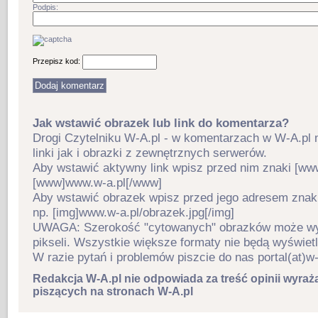
Podpis:
Przepisz kod:
Jak wstawić obrazek lub link do komentarza?
Drogi Czytelniku W-A.pl - w komentarzach w W-A.pl
linki jak i obrazki z zewnętrznych serwerów.
Aby wstawić aktywny link wpisz przed nim znaki [www
[www]www.w-a.pl[/www]
Aby wstawić obrazek wpisz przed jego adresem znaki 
np. [img]www.w-a.pl/obrazek.jpg[/img]
UWAGA: Szerokość "cytowanych" obrazków może wy
pikseli. Wszystkie większe formaty nie będą wyświet
W razie pytań i problemów piszcie do nas portal(at)w-
Redakcja W-A.pl nie odpowiada za treść opinii wyraż
piszących na stronach W-A.pl