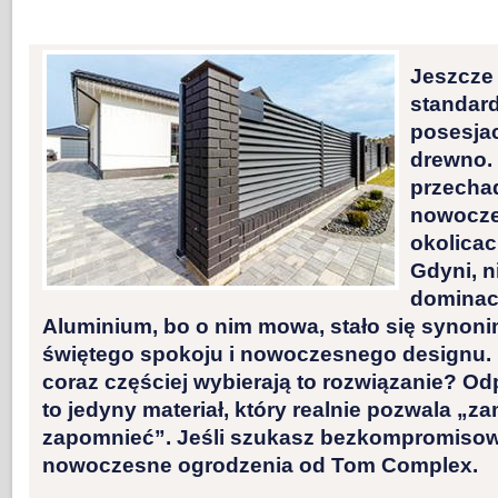
Jeszcze
standar
posesjac
drewno. 
przechad
nowocze
okolica
Gdyni, 
dominacj
Aluminium, bo o nim mowa, stało się synon
świętego spokoju i nowoczesnego designu. 
coraz częściej wybierają to rozwiązanie? Od
to jedyny materiał, który realnie pozwala „z
zapomnieć”. Jeśli szukasz bezkompromisowe
nowoczesne ogrodzenia od Tom Complex.