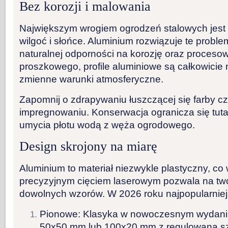
Bez korozji i malowania
Największym wrogiem ogrodzeń stalowych jest 
wilgoć i słońce. Aluminium rozwiązuje te proble
naturalnej odporności na korozję oraz proceso
proszkowego
, profile aluminiowe są całkowicie
zmienne warunki atmosferyczne.
Zapomnij o zdrapywaniu łuszczącej się farby 
impregnowaniu. Konserwacja ogranicza się tuta
umycia płotu wodą z węża ogrodowego.
Design skrojony na miarę
Aluminium to materiał niezwykle plastyczny, co
precyzyjnym
cięciem laserowym
pozwala na two
dowolnych wzorów. W 2026 roku najpopularniejs
Pionowe:
Klasyka w nowoczesnym wydaniu.
50x50 mm lub 100x20 mm z regulowaną szc